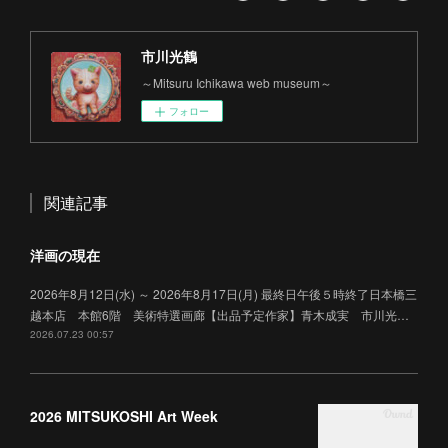
市川光鶴
～Mitsuru Ichikawa web museum～
フォロー
関連記事
洋画の現在
2026年8月12日(水) ～ 2026年8月17日(月) 最終日午後５時終了日本橋三
越本店 本館6階 美術特選画廊【出品予定作家】青木成実 市川光…
2026.07.23 00:57
2026 MITSUKOSHI Art Week