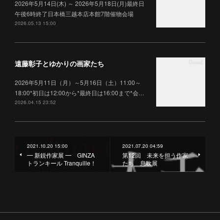
2026年5月14日(木) ～ 2026年5月18日(月)最終日
午後6時終了日本橋三越本店本館7階催物会場
2026.05.13 15:00
遠藤彰子とゆかりの画家たち
2026年5月11日（月）～5月16日（土）11:00～
18:00*初日は12:00から*最終日は16:00まで*会…
2026.04.15 23:52
2021.10.20 15:00
2021.07.20 04:59
━ 新鋭作家展 ━ GINZA
第12回 未来を担う作家
トランキール Tranquille！
たち 息吹展