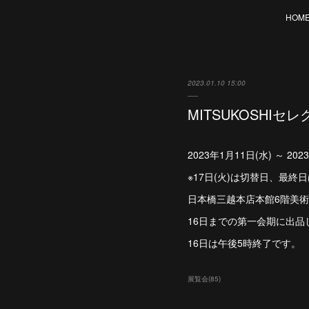
HOM
2023.01.10 15:00
MITSUKOSHI
2023年1月11日(水) ～ 2
※17日(火)は切替日、最
日本橋三越本店本館6階美
16日までの第一会期に出品
16日は午後5時終了です。
展覧会
(
85
)