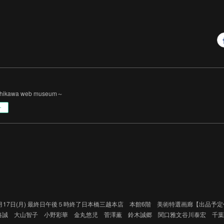
Ichikawa web museum～
ー
026年8月17日(月) 最終日午後５時終了日本橋三越本店 本館6階 美術特選画廊【出
路誠 大山智子 小野彩華 金丸悠児 菅澤薫 鈴木誠郷 関口雅文谷川泰宏 千葉