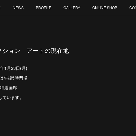
E
NEWS
PROFILE
GALLERY
ONLINE SHOP
CO
セレクション アートの現在地
023年1月23日(月)
終日は午後5時閉場
術特選画廊
しています。