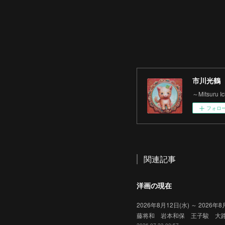
市川光鶴
～Mitsuru 
フォロ
関連記事
洋画の現在
2026年8月12日(水) ～ 2
藤将和 岩本和保 王子駿 大