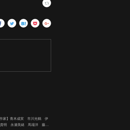
品予定作家】青木成実 市川光鶴 伊
貴明 永瀬美緒 馬場洋 藤…