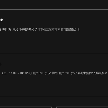
ek
26年5月18日(月)最終日午後6時終了日本橋三越本店本館7階催物会場
ち
日（土）11:00～18:00*初日は12:00から*最終日は16:00まで*会期中無休*入場無料