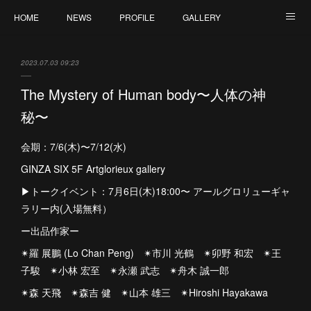
HOME
NEWS
PROFILE
GALLERY
ONLINE SHOP
CONTACT
2023.07.03 09:23
The Mystery of Human body〜人体の神
秘〜
会期：7/6(木)〜7/12(水)
GINZA SIX 5F Artglorieux gallery
▶︎トークイベント：7月6日(木)18:00〜 アールグロリューギャ
ラリー内(入場無料）
ー出品作家ー
✴︎羅 展鵬 (Lo Chan Peng) ✴︎市川 光鶴 ✴︎卯野 和宏 ✴︎王
子駿 ✴︎小林 宏至 ✴︎永瀬 武志 ✴︎舟木 誠一郎
✴︎森 天飛 ✴︎森吉 健 ✴︎山本 雄三 ✴︎Hiroshi Hayakawa