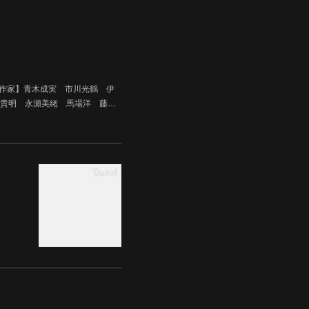
品予定作家】青木成実 市川光鶴 伊
貴明 永瀬美緒 馬場洋 藤…