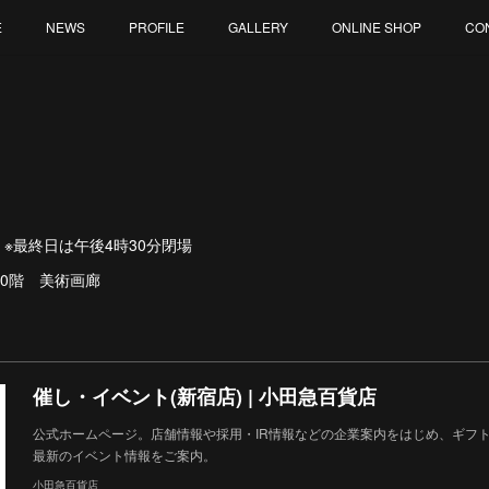
E
NEWS
PROFILE
GALLERY
ONLINE SHOP
CO
火) ※最終日は午後4時30分閉場
0階 美術画廊
催し・イベント(新宿店) | 小田急百貨店
公式ホームページ。店舗情報や採用・IR情報などの企業案内をはじめ、ギフ
最新のイベント情報をご案内。
小田急百貨店