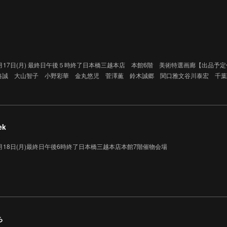
026年8月17日(月) 最終日午後５時終了日本橋三越本店 本館6階 美術特選画廊【出
路誠 大山智子 小野彩華 金丸悠児 菅澤薫 鈴木誠郷 関口雅文谷川泰宏 千葉
ek
26年5月18日(月)最終日午後6時終了日本橋三越本店本館7階催物会場
ち