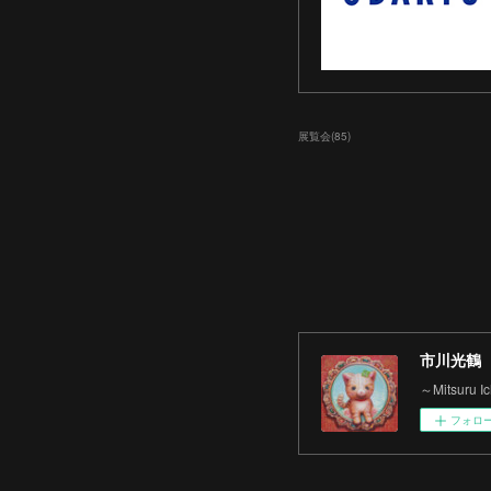
展覧会
(
85
)
市川光鶴
～Mitsuru 
フォロ