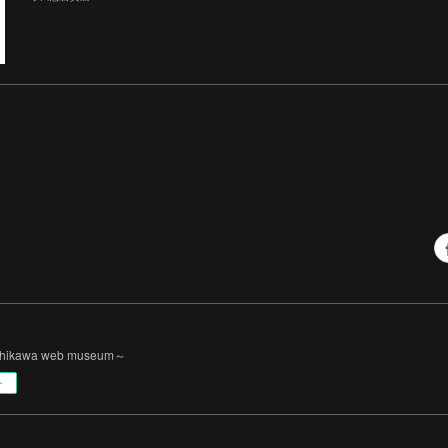
Ichikawa web museum～
ー